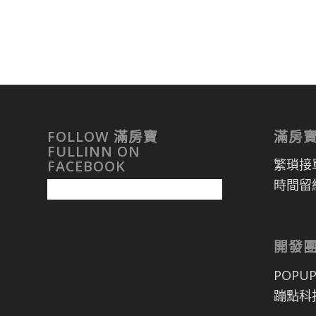
FOLLOW 滿房寶
滿房
FULLINN ON
繁瑣接
FACEBOOK
時間留
開發
POPU
蹦點科