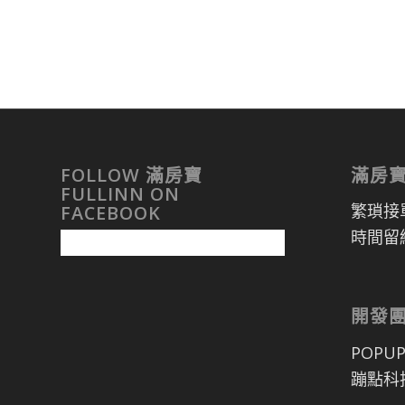
FOLLOW 滿房寶
滿房
FULLINN ON
繁瑣接
FACEBOOK
時間留
開發
POPU
蹦點科