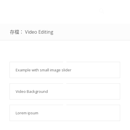
存檔： Video Editing
Example with small image slider
Video Background
Lorem ipsum