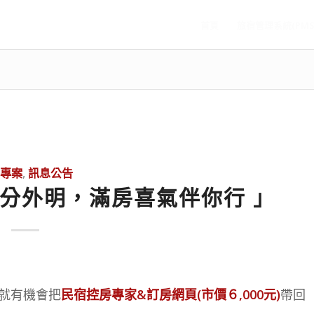
首頁
旅宿管理系統(PMS
專案
,
訊息公告
分外明，滿房喜氣伴你行 」
就有機會把
民宿控房專家&訂房網頁(市價６,000元)
帶回