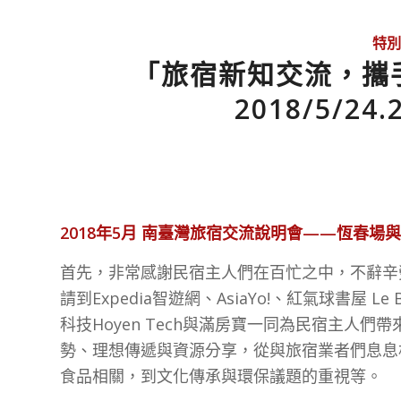
特別
「旅宿新知交流，攜
2018/5/2
2018
年
5
月
南臺灣旅宿交流說明會——恆春場與
首先，非常感謝民宿主人們在百忙之中，不辭辛
請到Expedia智遊網、AsiaYo!、紅氣球書屋 Le B
科技Hoyen Tech與滿房寶一同為民宿主人
勢、理想傳遞與資源分享，從與旅宿業者們息息
食品相關，到文化傳承與環保議題的重視等。