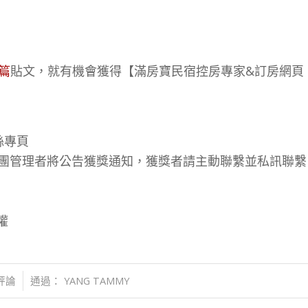
篇
貼文，就有機會獲得【滿房寶民宿控房專家&訂房網頁
絲專頁
房寶粉絲團管理者將公告獲獎通知，獲獎者請主動聯繫並私訊聯繫
權
 評論
通過：
YANG TAMMY