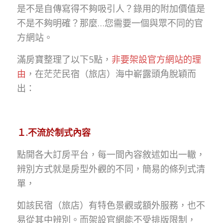
是不是自傳寫得不夠吸引人？錄用的附加價值是
不是不夠明確？那麼…您需要一個與眾不同的官
方網站。
滿房寶整理了以下5點，
非要架設官方網站的理
由
，在茫茫民宿（旅店）海中嶄露頭角脫穎而
出：
１.不流於制式內容
點開各大訂房平台，每一間內容敘述如出一轍，
辨別方式就是房型外觀的不同，簡易的條列式清
單，
如該民宿（旅店）有特色景觀或額外服務，也不
易從其中辨別。而架設官網能不受排版限制，