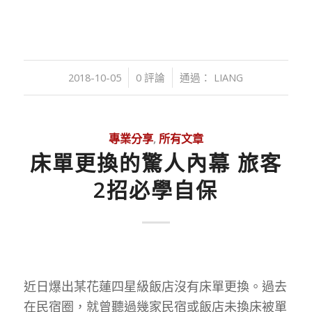
/
/
2018-10-05
0 評論
通過：
LIANG
專業分享
,
所有文章
床單更換的驚人內幕 旅客
2招必學自保
近日爆出某花蓮四星級飯店沒有床單更換。過去
在民宿圈，就曾聽過幾家民宿或飯店未換床被單