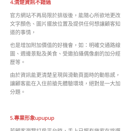
4.清楚資訊不錯過
官方網站不再局限於排版後，能隨心所欲地更改
文字顏色、圖片擺放位置及提供任何想讓顧客知
道的事情，
也是增加附加價值的好機會，如：明確交通路線
圖、週邊景點及美食、受邀拍攝偶像劇的加分經
歷等。
由於資訊能更清楚呈現與滑動頁面時的動態感，
讓顧客能在入住前搶先體驗環境，絕對是一大加
分題。
5
.專業形象upupup
若顧客瀏覽訂房平台時，手上已握有幾家在挑選