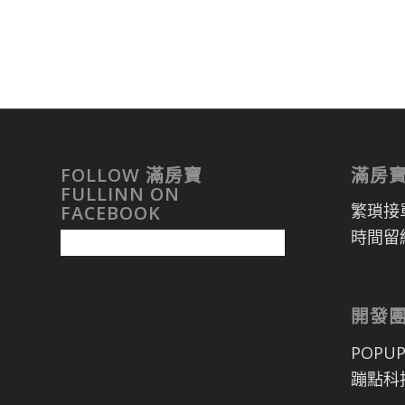
FOLLOW 滿房寶
滿房
FULLINN ON
繁瑣接
FACEBOOK
時間留
開發
POPU
蹦點科