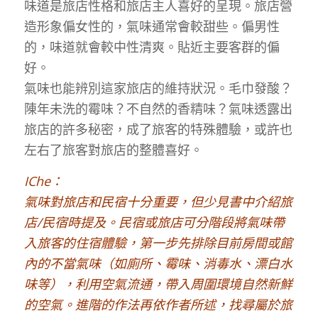
味道是旅店性格和旅店主人喜好的呈現。旅店營
造形象偏女性的，氣味通常會較甜些。偏男性
的，味道就會較中性清爽。貼近主要客群的偏
好。
氣味也能辨別這家旅店的維持狀況。毛巾發酸？
陳年未洗的霉味？不自然的香精味？氣味透露出
旅店的許多秘密，成了旅客的特殊體驗，或許也
左右了旅客對旅店的整體喜好。
IChe：
氣味對旅店和民宿十分重要，但少見書中介紹旅
店/民宿時提及。民宿或旅店可分階段將氣味帶
入旅客的住宿體驗，第一步先排除目前房間或館
內的不當氣味（如廁所、霉味、消毒水、漂白水
味等），利用空氣流通，帶入周圍環境自然新鮮
的空氣。進階的作法再依作者所述，找尋屬於旅