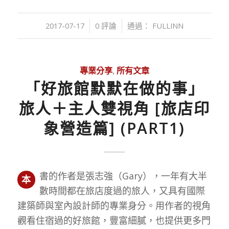
/
/
2017-07-17
0 評論
通過：
FULLINN
專業分享
,
所有文章
「好旅館默默在做的事」
旅人＋主人雙視角 [旅店印
象營造篇] (PART1)
書的作者是張志強（Gary），一年有大半
本
數時間都在旅店度過的旅人，又具有國際
建築師與室內設計師的專業身分。用作者的視角
觀看住宿過的好旅館，豐富細膩，也提供更多門