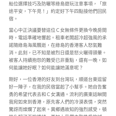
船位選擇技巧及防曬等綠島遊玩注意事項，「旅
途平安，下午見！」約定好下午四點接他們回民
宿。
當心中正決議要替這位Ｃ女無條件更換今晚房間
時，電話準確地響起。租車老闆超冷超強風的承
諾隨綠島海風飄逝，在綠島的香港客人怒氣難
消。此刻，已不知是被烈日還是怒火曬得頭暈。
被客人持續抱怨的難受已非重點，還有一晚，如
何能讓她好眠？如何能讓她滿意呢？
剛好，一位香港的好友到台灣玩，順道台東逗留
好一陣子，在我的民宿當起了小幫手。她自告奮
勇的希望代表去和Ｃ女溝通。流利的廣東話瞬間
我宛如來到香港，原先客人們的冷漠表情，突然
驚訝而燦爛了起來。異鄉遇故知的強烈感受，頓