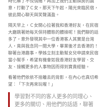
時化解了不悅情緒，再加上我們主動換房的誠
意，打動了Ｃ女。那天下午起，陽光來臨民宿，
彼此開心聊天與笑聲滿盈。
隔天早上，Ｃ女開心拉著我和香港好友，在民宿
大廳跳著她每天保持體態的體操呢！我們聊的話
多了，意外發現其中一位香港客人其實是台灣
人，竟與我念同一間大學，畢業後才去香港的！
聊著台港趣事，學姊立刻主動幫女兒申請來民宿
當小幫手，希望有機會如我香港好友學習、交
友、接觸更多的人事物因而得到寶貴經驗。
看著他們依依不捨離去的背影，在內心也真切希
望：「下次再來玩喔！」
學習對不同的客人更多的同理心、
更多的關切、用他們的話語，聊著