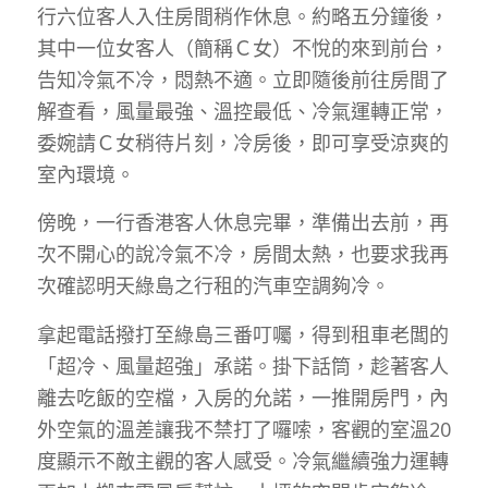
行六位客人入住房間稍作休息。約略五分鐘後，
其中一位女客人（簡稱Ｃ女）不悅的來到前台，
告知冷氣不冷，悶熱不適。立即隨後前往房間了
解查看，風量最強、溫控最低、冷氣運轉正常，
委婉請Ｃ女稍待片刻，冷房後，即可享受涼爽的
室內環境。
傍晚，一行香港客人休息完畢，準備出去前，再
次不開心的說冷氣不冷，房間太熱，也要求我再
次確認明天綠島之行租的汽車空調夠冷。
拿起電話撥打至綠島三番叮囑，得到租車老闆的
「超冷、風量超強」承諾。掛下話筒，趁著客人
離去吃飯的空檔，入房的允諾，一推開房門，內
外空氣的溫差讓我不禁打了囉嗦，客觀的室溫20
度顯示不敵主觀的客人感受。冷氣繼續強力運轉