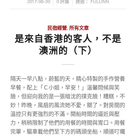
/
/
2017-06-30
0 評論
通過：
FULLINN
民宿經營
,
所有文章
是來自香港的客人，不是
澳洲的（下）
隔天一早八點，蔚藍的天，精心特製的手作營養
早餐，配上「Ｃ小姐，早安！」溫馨問候與笑
臉，但迎向我的是一張暗沈的撲克臉！糟糕，不
妙！昨晚，風扇的風流她不愛，關了。對房間的
溫控只有更強烈的不滿。開船時間的逼近與壓
力，稍稍限制了他們的用餐的時間與胃口。用餐
完畢，驅車載他們至下方的碼頭坐船，順道叮囑