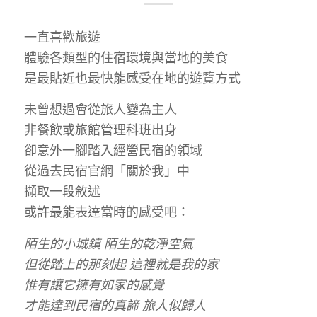
一直喜歡旅遊
體驗各類型的住宿環境與當地的美食
是最貼近也最快能感受在地的遊覽方式
未曾想過會從旅人變為主人
非餐飲或旅館管理科班出身
卻意外一腳踏入經營民宿的領域
從過去民宿官網「關於我」中
擷取一段敘述
或許最能表達當時的感受吧：
陌生的小城鎮 陌生的乾淨空氣
但從踏上的那刻起 這裡就是我的家
惟有讓它擁有如家的感覺
才能達到民宿的真諦 旅人似歸人