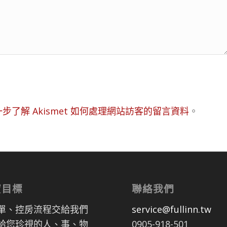
步了解 Akismet 如何處理網站訪客的留言資料
。
寶目標
聯絡我們
單、控房流程交給我們
service@fullinn.tw
給您珍視的人、事、物
0905-918-501