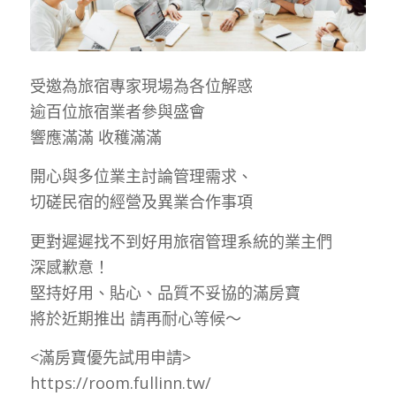
受邀為旅宿專家現場為各位解惑
逾百位旅宿業者參與盛會
響應滿滿 收穫滿滿
開心與多位業主討論管理需求、
切磋民宿的經營及異業合作事項
更對遲遲找不到好用旅宿管理系統的業主們
深感歉意！
堅持好用、貼心、品質不妥協的滿房寶
將於近期推出 請再耐心等候～
<滿房寶優先試用申請>
https://room.fullinn.tw/