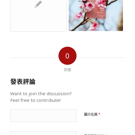
0
回復
發表評論
Want to join the discussion?
Feel free to contribute!
*
顯示名稱