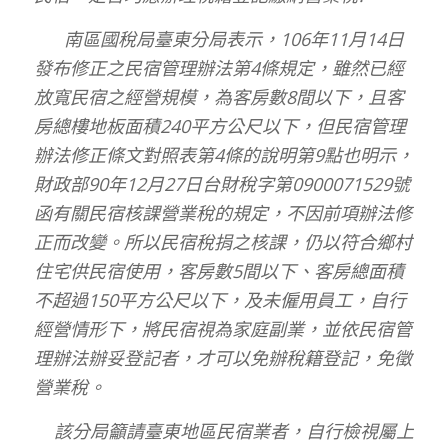
南區國稅局臺東分局表示，106年11月14日
發布修正之民宿管理辦法第4條規定，雖然已經
放寬民宿之經營規模，為客房數8間以下，且客
房總樓地板面積240平方公尺以下，但民宿管理
辦法修正條文對照表第4條的說明第9點也明示，
財政部90年12月27日台財稅字第0900071529號
函有關民宿核課營業稅的規定，不因前項辦法修
正而改變。所以民宿稅捐之核課，仍以符合鄉村
住宅供民宿使用，客房數5間以下、客房總面積
不超過150平方公尺以下，及未僱用員工，自行
經營情形下，將民宿視為家庭副業，並依民宿管
理辦法辦妥登記者，才可以免辦稅籍登記，免徵
營業稅。
該分局籲請臺東地區民宿業者，自行檢視屬上