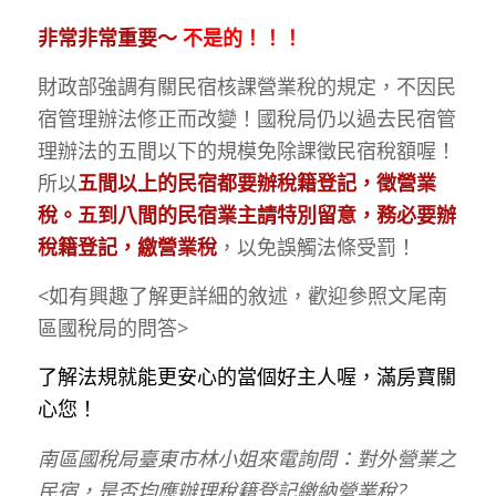
非常非常重要～
不是的！！！
財政部強調有關民宿核課營業稅的規定，不因民
宿管理辦法修正而改變！國稅局仍以過去民宿管
理辦法的五間以下的規模免除課徵民宿稅額喔！
所以
五間以上的民宿都要辦稅籍登記，徵營業
稅。五到八間的民宿業主請特別留意，務必要辦
稅籍登記，繳營業稅
，以免誤觸法條受罰！
<如有興趣了解更詳細的敘述，歡迎參照文尾南
區國稅局的問答>
了解法規就能更安心的當個好主人喔，滿房寶關
心您！
南區國稅局臺東市林小姐來電詢問：對外營業之
民宿，是否均應辦理稅籍登記繳納營業稅?