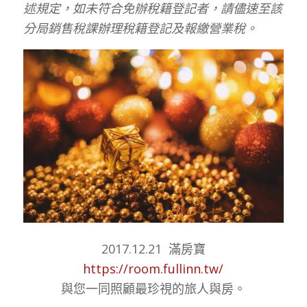
述規定，如未符合免辦稅籍登記者，請儘速至該
分局銷售稅課辦理稅籍登記及報繳營業稅。
2017.12.21 滿房寶
https://room.fullinn.tw/
與您一同照顧最珍視的旅人與房。